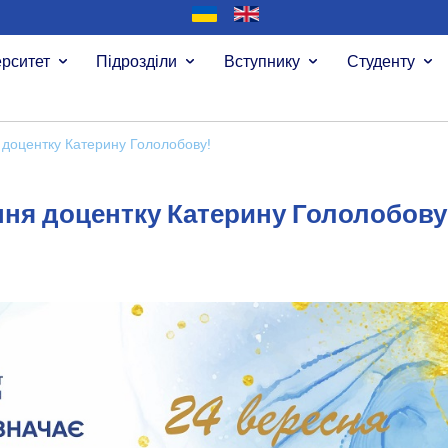
ерситет
Підрозділи
Вступнику
Студенту
 доцентку Катерину Гололобову!
ння доцентку Катерину Гололобову