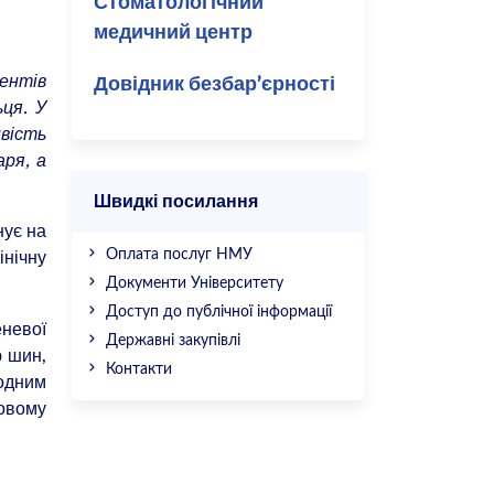
Стоматологічний
медичний центр
дентів
Довідник безбар’єрності
ьця. У
вість
аря, а
Швидкі посилання
нує на
нічну
Оплата послуг НМУ
Документи Університету
Доступ до публічної інформації
невої
Державні закупівлі
ю шин,
Контакти
родним
йовому