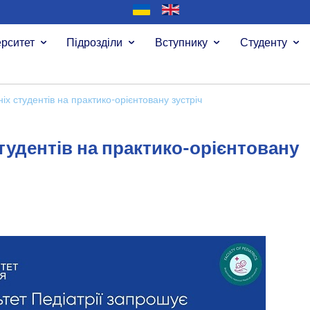
ерситет
Підрозділи
Вступнику
Студенту
х студентів на практико-орієнтовану зустріч
удентів на практико-орієнтовану