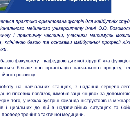
деться практико-орієнтована зустріч для майбутніх сту
ціонального медичного університету імені О.О. Богомол
тичну і практичну частини, учасники матимуть можли
 клінічною базою та основами майбутньої професії лік
чки.
 базою факультету – кафедрою дитячої хірургії, яка функціо
ться більше про організацію навчального процесу, клі
сійного розвитку.
оботу на навчальних станціях, з надання серцево-леге
ання гіпсових пов’язок, іммобілізації кінцівок за допомого
крім того, у межах зустрічі команда інструкторів із міжна
ів і цивільних до дій в надзвичайних ситуаціях та бо
проведе тренінг з тактичної медицини.