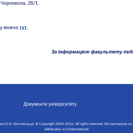
а Чорновола, 28/1.
ду можна
.
тут
За інформацією факультету педі
Документи університету
 О.О. Богомольця. © Copyright 2004-2016. All rights reserved. Всі матеріали на
Attribution 4.0 International