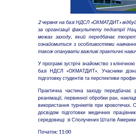
2 червня на базі НДСЛ «ОХМАТДИТ» відбу
за організації факультету педіатрії На
межах заходу, який передбачає теоре
ознайомитися з особливостями навчання,
також опанувати важливі практичні нави
У програмі зустрічі знайомство з клінічною
базі НДСЛ «ОХМАТДИТ». Учасники дізнаю
підготовку студентів та перспективи профе
Практична частина заходу передбачає р
реанімації, первинної обробки ран, наклад
використання турнікетів при кровотечах. О
досвідом підготовки медичних працівник
середовищі зі Сполучених Штатів Америки 
Початок: 11:00