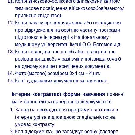
Копія військово-облікового (військовий квиток/
тимчасове посвідчення військовозобов’язаного/
приписне свідоцтво).
Копія наказу про відрядження або посвідчення
про відрядження на освітню частину програми
підготовки в інтернатурі в Національному
медичному університеті імені О.О. Богомольця.
Копія свідоцтва про шлюб або свідоцтва про
розірвання шлюбу у разі зміни прізвища хоча б
на одному з вище перелічених документів.
Фото (матове) розміром 3х4 см – 4 шт.
Копії додаткових документів за наявності.
повинні
Інтерни контрактної форми навчання
мати оригінали та паперові копії документів:
Заява на проходження програми підготовки в
інтернатурі за відповідною спеціальністю на
умовах контракту.
Копія документа, що засвідчує особу (паспорт