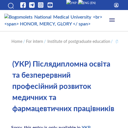
Home
/
For intern
/
Institute of postgraduate education
/
(УКР) 
(УКР) Післядипломна освіта
та безперервний
професійний розвиток
медичних та
фармацевтичних працівників
Sorry, this entry is only available in
УКР
.